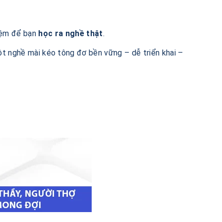
hiệm để bạn
học ra nghề thật
.
ột nghề mài kéo tông đơ bền vững – dễ triển khai –