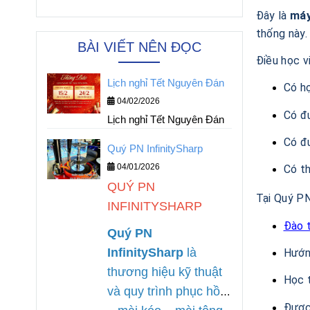
Đây là
máy
thống này.
BÀI VIẾT NÊN ĐỌC
Điều học v
Lịch nghỉ Tết Nguyên Đán
Có h
04/02/2026
Có đ
Lịch nghỉ Tết Nguyên Đán
Có đ
Quý PN InfinitySharp
04/01/2026
Có t
QUÝ PN
Tại Quý PN
INFINITYSHARP
Đào 
Quý PN
InfinitySharp
là
Hướng
thương hiệu kỹ thuật
Học t
và quy trình phục hồi
Được 