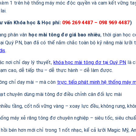
kèm 1 trên hệ thống máy móc độc quyền và cam kết vững tay 
ai.
Tư vấn Khóa học & Học phí:
096 269 4487 – 098 969 4487
)
ang phân vân
học mài tông đơ giá bao nhiêu
, thời gian học 
ại Quý PN, bạn đã có thể nắm chắc toàn bộ kỹ năng mài lưỡi 
dis
.
ác nơi chỉ dạy lý thuyết,
khóa học mài tông đơ tại Quý PN
là c
ạm cao, dễ tiếp thu – dễ thực hành – dễ làm được.
ông chỉ dạy mài – mà còn
trực tiếp phát minh hệ thống máy m
ạt chuyên dùng mài tông đơ điều chỉnh cân đối lực mài
hiều tầng, cốt nối vững vàng – xoay lực đều, không rung, khô
ống máy xẻ răng tông đơ chuyên nghiệp – siêu tốc, siêu chu
hồi bén hơn mới chỉ trong 1 nốt nhạc, kể cả lưỡi Magic Mỹ, A