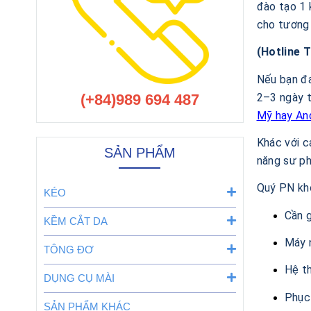
đào tạo 1 
cho tương l
(Hotline 
Nếu bạn đ
2–3 ngày t
(+84)989 694 487
Mỹ hay An
Khác với c
SẢN PHẨM
năng sư ph
Quý PN kh
KÉO
Cần g
KỀM CẮT DA
Máy n
TÔNG ĐƠ
Hệ th
DỤNG CỤ MÀI
Phục 
SẢN PHẨM KHÁC