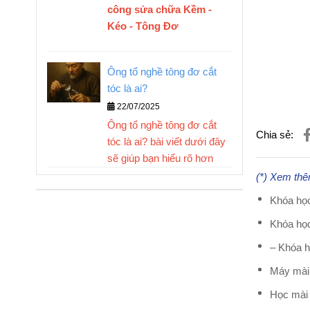
công sửa chữa Kềm -
Kéo - Tông Đơ
Ông tổ nghề tông đơ cắt
tóc là ai?
22/07/2025
Ông tổ nghề tông đơ cắt
Chia sẻ:
tóc là ai? bài viết dưới đây
sẽ giúp bạn hiểu rõ hơn
(*) Xem th
Khóa học
Khóa học
– Khóa h
Máy mài
Học mài 