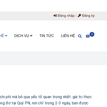
Đăng nhập
Đăng ký
0
HỀ
DỊCH VỤ
TIN TỨC
LIÊN HỆ
chi phí mà bỏ qua yếu tố quan trọng nhất: giá trị thực
tông đơ tại Quý PN, nơi chỉ trong 2-3 ngày, bạn được