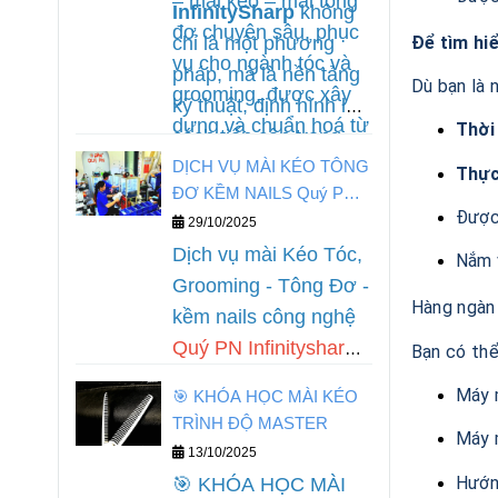
– mài kéo – mài tông
InfinitySharp
không
đơ chuyên sâu, phục
Để tìm hiể
chỉ là một phương
vụ cho ngành tóc và
pháp, mà là nền tảng
Dù bạn là 
grooming, được xây
kỹ thuật, định hình lại
dựng và chuẩn hoá từ
Thời
cách tiếp cận trong
kinh nghiệm làm nghề
DỊCH VỤ MÀI KÉO TÔNG
nghề phục hồi dụng
Thực
thực tế của
Quý PN.
ĐƠ KỀM NAILS Quý PN
cụ cắt chuyên nghiệp.
Được
Infinitysharp
29/10/2025
Dịch vụ mài Kéo Tóc,
Nắm v
Grooming - Tông Đơ -
Hàng ngàn 
kềm nails công nghệ
Quý PN Infinitysharp
,
Bạn có thể
phục hồi theo yêu cầu
Máy m
🎯 KHÓA HỌC MÀI KÉO
của khách hàng khi
TRÌNH ĐỘ MASTER
Máy m
đến với đội ngũ kỹ
13/10/2025
thuật chuyên nghiệp
Hướn
🎯 KHÓA HỌC MÀI