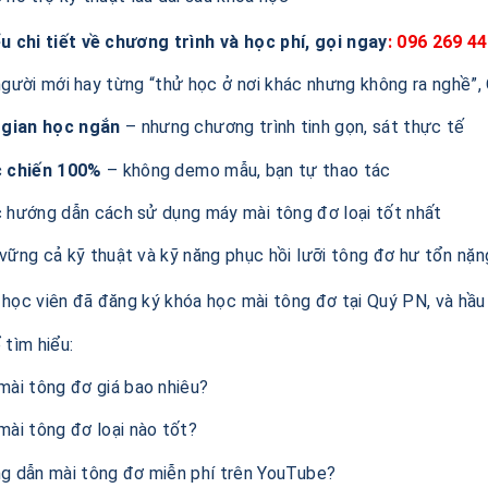
u chi tiết về chương trình và học phí, gọi ngay
: 096 269 4
người mới hay từng “thử học ở nơi khác nhưng không ra nghề”
 gian học ngắn
– nhưng chương trình tinh gọn, sát thực tế
 chiến 100%
– không demo mẫu, bạn tự thao tác
 hướng dẫn cách sử dụng máy mài tông đơ loại tốt nhất
ững cả kỹ thuật và kỹ năng phục hồi lưỡi tông đơ hư tổn nặn
học viên đã đăng ký khóa học mài tông đơ tại Quý PN, và hầu 
 tìm hiểu:
ài tông đơ giá bao nhiêu?
ài tông đơ loại nào tốt?
g dẫn mài tông đơ miễn phí trên YouTube?