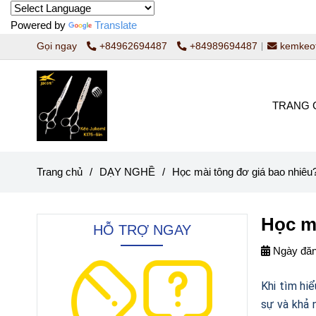
Powered by
Translate
Gọi ngay
+84962694487
+84989694487
kemkeo
TRANG 
Trang chủ
/
DẠY NGHỀ
/
Học mài tông đơ giá bao nhiêu
Học m
HỖ TRỢ NGAY
Ngày đăn
Khi tìm hi
sự và khả 