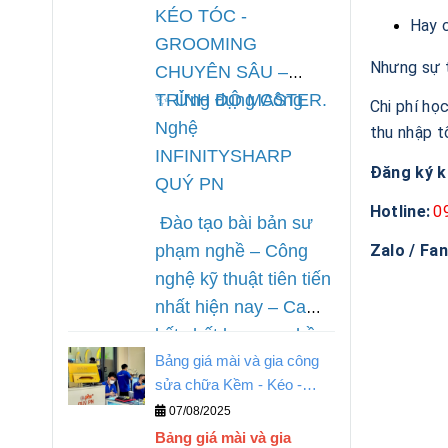
nhất hiện nay, chế độ
KÉO TÓC -
Hay c
bảo hành uy tín tại
GROOMING
Quý PN.
Nhưng sự t
CHUYÊN SÂU –
TRÌNH ĐỘ MASTER.
✨
Ứng dụng Công
Chi phí họ
Nghệ
thu nhập t
INFINITYSHARP
Đăng ký k
QUÝ PN
Hotline:
0
Đào tạo bài bản sư
phạm nghề – Công
Zalo / Fa
nghệ kỹ thuật tiên tiến
nhất hiện nay – Cam
kết chất lượng nghề.
Bảng giá mài và gia công
sửa chữa Kềm - Kéo -
Tông Đơ
07/08/2025
Bảng giá mài và gia