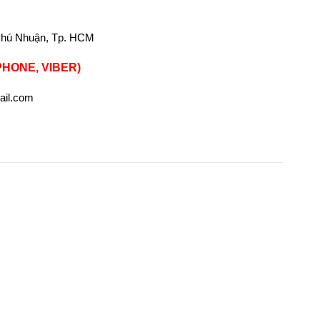
 Phú Nhuận, Tp. HCM
 PHONE, VIBER)
ail.com