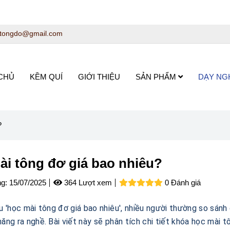
tongdo@gmail.com
CHỦ
KỀM QUÍ
GIỚI THIỆU
SẢN PHẨM
DẠY NG
?
ài tông đơ giá bao nhiêu?
g:
15/07/2025
364 Lượt xem
0 Đánh giá
ểu 'học mài tông đơ giá bao nhiêu', nhiều người thường so sánh 
năng ra nghề. Bài viết này sẽ phân tích chi tiết khóa học mài 