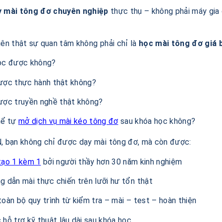
 mài tông đơ chuyên nghiệp
thực thụ – không phải máy gia 
iên thật sự quan tâm không phải chỉ là
học mài tông đơ giá 
ọc được không?
ược thực hành thật không?
ược truyền nghề thật không?
hể tự
mở dịch vụ mài kéo tông đơ
sau khóa học không?
, bạn không chỉ được dạy mài tông đơ, mà còn được:
tạo 1 kèm 1
bởi người thầy hơn 30 năm kinh nghiệm
 dẫn mài thực chiến trên lưỡi hư tổn thật
oàn bộ quy trình từ kiểm tra – mài – test – hoàn thiện
hỗ trợ kỹ thuật lâu dài sau khóa học