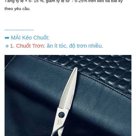
Tăng tỷ lệ + 5- 15 %, giảm tỷ lệ từ - 5-25% trên kéo tỉa bất kỳ
theo yêu cầu.
----------------
➡️ MÀI Kéo Chuốt:
🔹
1. Chuốt Trơn:
ăn ít tóc, độ trơn nhiều.