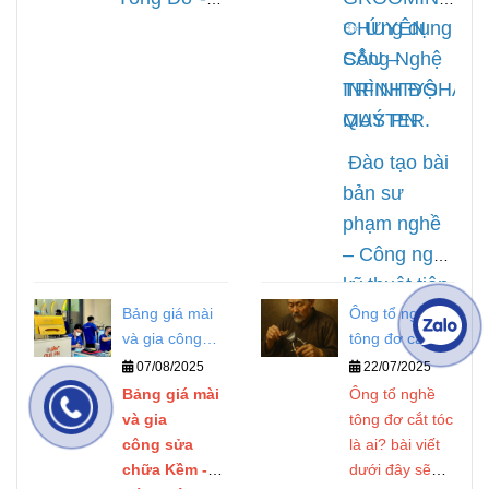
chuyên
nghiệm làm
kềm nails
CHUYÊN
✨
Ứng dụng
nghiệp.
nghề thực tế
công nghệ
SÂU –
Công Nghệ
của
Quý
Quý PN
TRÌNH ĐỘ
INFINITYSHAR
PN.
Infinitysharp
,
MASTER.
QUÝ PN
phục
Đào tạo bài
hồi theo yêu
bản sư
cầu của
phạm nghề
khách hàng
– Công nghệ
khi
kỹ thuật tiên
đến với đội
Bảng giá mài
Ông tổ nghề
tiến nhất
ngũ kỹ thuật
và gia công
tông đơ cắt tóc
hiện nay –
chuyên
sửa chữa Kềm
là ai?
07/08/2025
22/07/2025
Cam kết
- Kéo - Tông
nghiệp nhất
Bảng giá mài
Ông tổ nghề
chất lượng
Đơ
và gia
tông đơ cắt tóc
hiện nay,
nghề.
công sửa
là ai? bài viết
chế độ bảo
chữa Kềm -
dưới đây sẽ
hành uy tín