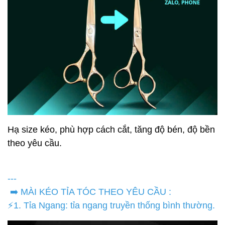
Hạ size kéo, phù hợp cách cắt, tăng độ bén, độ bền
theo yêu cầu.
---
➡️ MÀI KÉO TỈA TÓC THEO YÊU CẦU :
⚡1. Tỉa Ngang: tỉa ngang truyền thống bình thường.