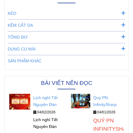
KÉO
KỀM CẮT DA
TÔNG ĐƠ
DỤNG CỤ MÀI
SẢN PHẨM KHÁC
BÀI VIẾT NÊN ĐỌC
Lịch nghỉ Tết
Quý PN
Nguyên Đán
InfinitySharp
04/02/2026
04/01/2026
Lịch nghỉ Tết
QUÝ PN
Nguyên Đán
INFINITYSHAR