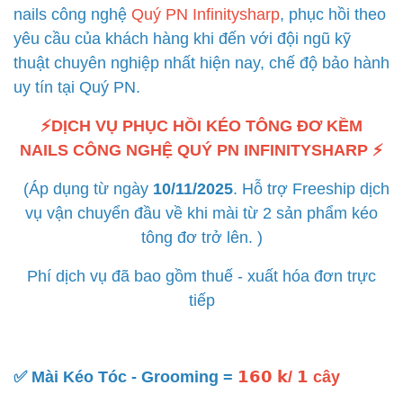
nails công nghệ
Quý PN Infinitysharp
, phục hồi theo
yêu cầu của khách hàng khi đến với đội ngũ kỹ
thuật chuyên nghiệp nhất hiện nay, chế độ bảo hành
uy tín tại Quý PN.
⚡️DỊCH VỤ PHỤC HỒI KÉO TÔNG ĐƠ KỀM
NAILS CÔNG NGHỆ
Q
UÝ PN INFINITYSHARP ⚡️
(Áp dụng từ ngày
10/11/2025
. Hỗ trợ Freeship dịch
vụ vận chuyển đầu về khi mài từ 2 sản phẩm kéo
tông đơ trở lên. )
Phí dịch vụ đã bao gồm thuế - xuất hóa đơn trực
tiếp
✅️ Mài Kéo Tóc - Grooming =
𝟭𝟲𝟬 𝗸/ 𝟭 cây