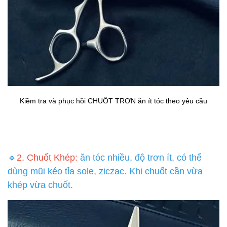
Kiềm tra và phục hồi CHUỐT TRƠN ăn ít tóc theo yêu cầu
🔹
2. Chuốt Khép:
ăn tóc nhiều, độ trơn ít, có thể
dùng mũi kéo tỉa sole, ziczac. Khi chuốt cần vừa
khép vừa chuốt.