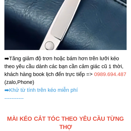
➡️Tăng giảm độ trơn hoặc bám hơn trên lưỡi kéo
theo yêu cầu dành các bạn cần cảm giác cũ 1 thời,
khách hàng book lịch đến trực tiếp =>
0989.694.487
(zalo,Phone)
➡️Khử từ tính trên kéo miễn phí
-----------
MÀI KÉO CẮT TÓC THEO YÊU CẦU TỪNG
THỢ