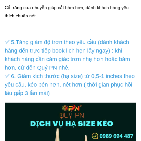
Cắt răng cưa nhuyễn giúp cắt bám hơn, dành khách hàng yêu
thích chuẩn nét.
✅ 5.Tăng giảm độ trơn theo yêu cầu (dành khách
hàng đến trực tiếp book lịch hẹn lấy ngay) : khi
khách hàng cần cảm giác trơn nhẹ hơn hoặc bám
hơn, cứ đến Quý PN nhé.
✅ 6. Giảm kích thước (hạ size) từ 0,5-1 inches theo
yêu cầu, kéo bén hơn, nét hơn ( thời gian phục hồi
lâu gấp 3 lần mài)