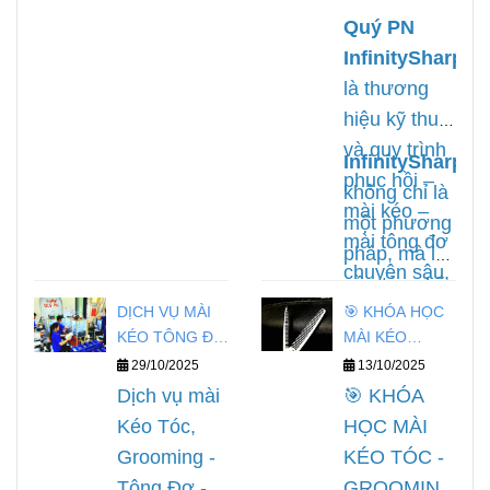
Quý PN
InfinitySharp
là thương
hiệu kỹ thuật
và quy trình
InfinitySharp
phục hồi –
không chỉ là
mài kéo –
một phương
mài tông đơ
pháp, mà là
chuyên sâu,
nền tảng kỹ
phục vụ cho
DỊCH VỤ MÀI
🎯 KHÓA HỌC
thuật, định
ngành tóc và
KÉO TÔNG ĐƠ
MÀI KÉO
hình lại cách
grooming,
KỀM NAILS
TRÌNH ĐỘ
29/10/2025
13/10/2025
tiếp cận
Quý PN
MASTER
được xây
Dịch vụ mài
🎯 KHÓA
trong nghề
Infinitysharp
dựng và
Kéo Tóc,
HỌC MÀI
phục hồi
chuẩn hoá
Grooming -
KÉO TÓC -
dụng cụ cắt
từ kinh
Tông Đơ -
GROOMING