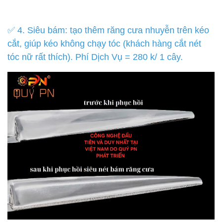
✅ 4. Siêu bám: tạo thêm răng cưa nhuyễn trên kéo
cắt, giúp kéo không chạy tóc (khách hàng cắt nét
tóc nữ rất thích). Phí Dịch Vụ = 280 k/ 1 cây.