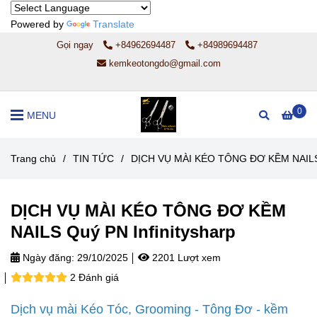
Powered by
Translate
Gọi ngay
+84962694487
+84989694487
kemkeotongdo@gmail.com
0
MENU
Trang chủ
/
TIN TỨC
/
DỊCH VỤ MÀI KÉO TÔNG ĐƠ KỀM NAILS Q
DỊCH VỤ MÀI KÉO TÔNG ĐƠ KỀM
NAILS Quý PN Infinitysharp
Ngày đăng:
29/10/2025
2201 Lượt xem
2 Đánh giá
Dịch vụ mài Kéo Tóc, Grooming - Tông Đơ - kềm