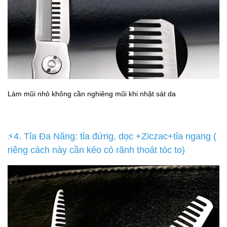
Làm mũi nhỏ không cần nghiêng mũi khi nhặt sát da
⚡4. Tỉa Đa Năng: tỉa đứng, dọc +Ziczac+tỉa ngang (
riêng cách này cần kéo có rãnh thoát tóc to)