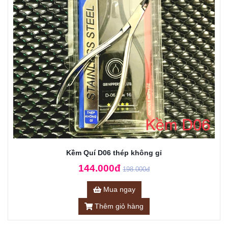
Kềm Quí D06 thép không gỉ
144.000đ
198.000đ
Mua ngay
Thêm giỏ hàng