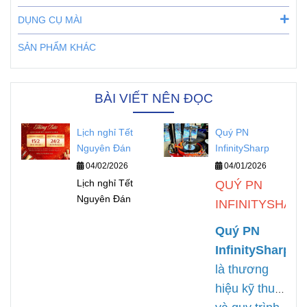
DỤNG CỤ MÀI
SẢN PHẨM KHÁC
BÀI VIẾT NÊN ĐỌC
Lịch nghỉ Tết
Quý PN
Nguyên Đán
InfinitySharp
04/02/2026
04/01/2026
Lịch nghỉ Tết
QUÝ PN
Nguyên Đán
INFINITYSHAR
Quý PN
InfinitySharp
là thương
hiệu kỹ thuật