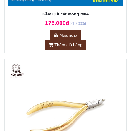
Kềm Qúi cắt móng M04
175.000đ
210.000đ
Mua ngay
Thêm giỏ hàng