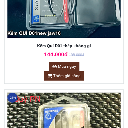
Kềm Quí D01 thép không gỉ
144.000đ
198.000đ
Mua ngay
Thêm giỏ hàng
-27%