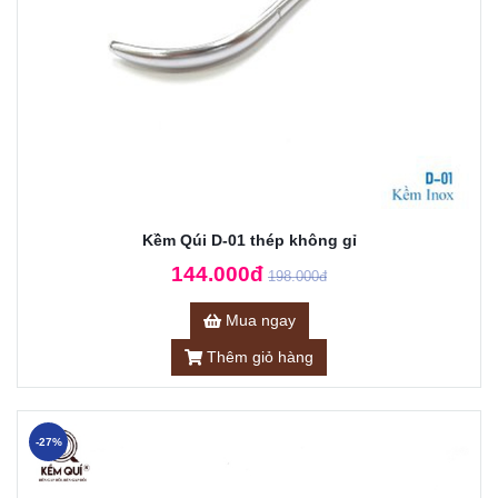
Kềm Qúi D-01 thép không gỉ
144.000đ
198.000đ
Mua ngay
Thêm giỏ hàng
-27%