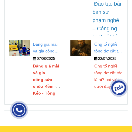
phục
Đào tạo bài
hồi theo yêu
bản sư
cầu của
phạm nghề
khách hàng
– Công nghệ
khi
kỹ thuật tiên
đến với đội
Bảng giá mài
Ông tổ nghề
tiến nhất
ngũ kỹ thuật
và gia công
tông đơ cắt tóc
hiện nay –
chuyên
sửa chữa Kềm
là ai?
07/08/2025
22/07/2025
Cam kết
- Kéo - Tông
nghiệp nhất
Bảng giá mài
Ông tổ nghề
chất lượng
Đơ
và gia
tông đơ cắt tóc
hiện nay,
nghề.
công sửa
là ai? bài viết
chế độ bảo
chữa Kềm -
dưới đây sẽ
hành uy tín
Kéo - Tông
giúp bạn hiểu
tại Quý PN.
Đơ
rõ hơn