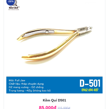
-26%
Kềm Quí D501
85.000đ
115.000đ