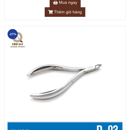
Mua ngay
Thêm giỏ hàng
-27%