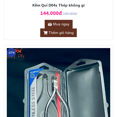
Kềm Quí D04x Thép không gỉ
144.000đ
198.000đ
Mua ngay
Thêm giỏ hàng
-27%