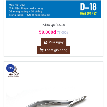
Kềm Quí D-18
59.000đ
77.000đ
Mua ngay
Thêm giỏ hàng
-27%