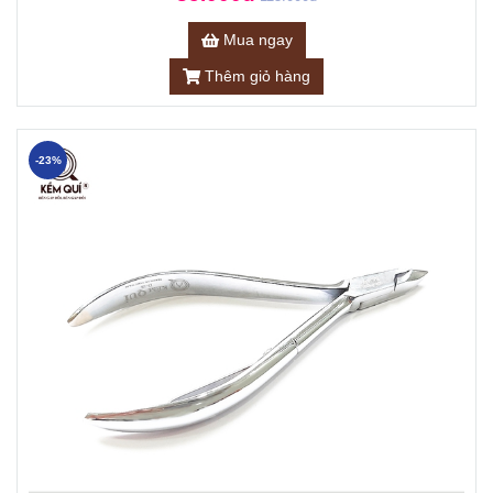
Mua ngay
Thêm giỏ hàng
-23%