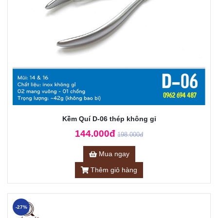
Kềm Quí D-06 thép không gỉ
144.000đ
198.000đ
Mua ngay
Thêm giỏ hàng
-27%