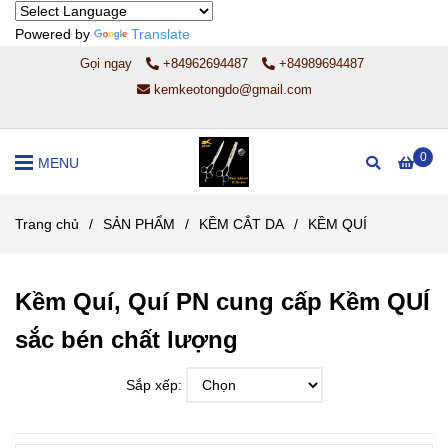
Powered by
Translate
Gọi ngay
+84962694487
+84989694487
kemkeotongdo@gmail.com
0
MENU
Trang chủ
/
SẢN PHẨM
/
KỀM CẮT DA
/
KỀM QUÍ
Kềm Quí, Quí PN cung cấp Kềm QUÍ
sắc bén chất lượng
Sắp xếp: