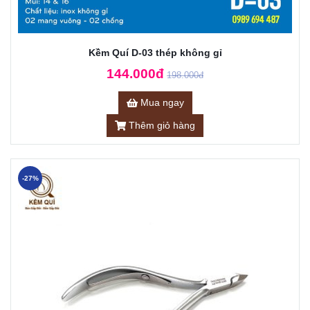
Kềm Quí D-03 thép không gỉ
144.000đ
198.000đ
Mua ngay
Thêm giỏ hàng
-27%