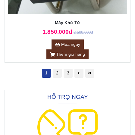
Máy Khử Từ
1.850.000đ
2.500.000đ
Mua ngay
Thêm giỏ hàng
1
2
3
HỖ TRỢ NGAY