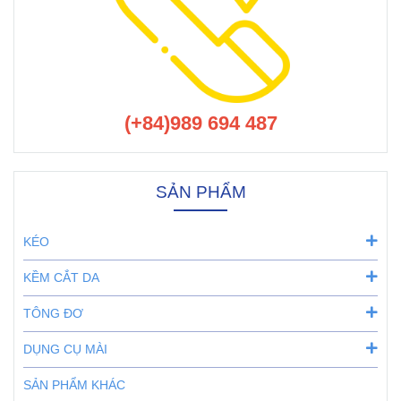
(+84)989 694 487
SẢN PHẨM
KÉO
KỀM CẮT DA
TÔNG ĐƠ
DỤNG CỤ MÀI
SẢN PHẨM KHÁC