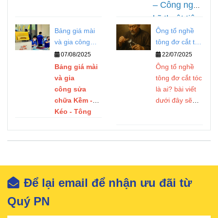
– Công nghệ
khi
kỹ thuật tiên
đến với đội
Bảng giá mài
Ông tổ nghề
tiến nhất
ngũ kỹ thuật
và gia công
tông đơ cắt tóc
hiện nay –
chuyên
sửa chữa Kềm
là ai?
07/08/2025
22/07/2025
Cam kết
- Kéo - Tông
nghiệp nhất
Bảng giá mài
Ông tổ nghề
chất lượng
Đơ
và gia
tông đơ cắt tóc
hiện nay,
nghề.
công sửa
là ai? bài viết
chế độ bảo
chữa Kềm -
dưới đây sẽ
hành uy tín
Kéo - Tông
giúp bạn hiểu
tại Quý PN.
Đơ
rõ hơn
Để lại email để nhận ưu đãi từ
Quý PN