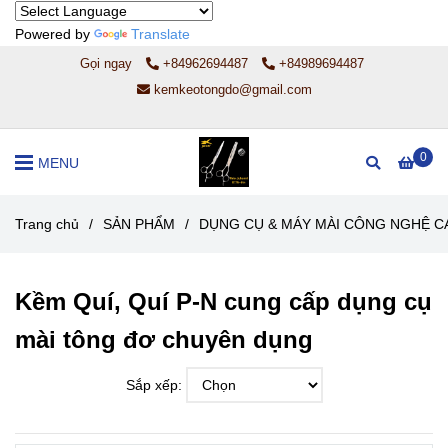
Powered by
Translate
Gọi ngay
+84962694487
+84989694487
kemkeotongdo@gmail.com
0
MENU
Trang chủ
/
SẢN PHẨM
/
DỤNG CỤ & MÁY MÀI CÔNG NGHỆ C
Kềm Quí, Quí P-N cung cấp dụng cụ
mài tông đơ chuyên dụng
Sắp xếp: