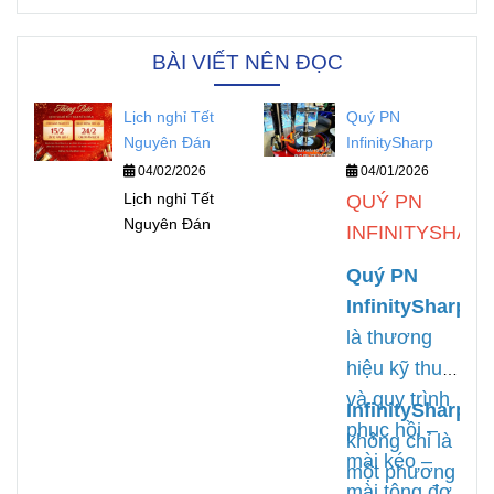
BÀI VIẾT NÊN ĐỌC
Lịch nghỉ Tết
Quý PN
Nguyên Đán
InfinitySharp
04/02/2026
04/01/2026
Lịch nghỉ Tết
QUÝ PN
Nguyên Đán
INFINITYSHAR
Quý PN
InfinitySharp
là thương
hiệu kỹ thuật
và quy trình
InfinitySharp
phục hồi –
không chỉ là
mài kéo –
một phương
mài tông đơ