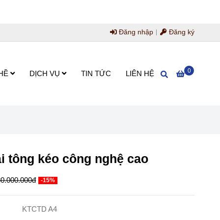
Đăng nhập
Đăng ký
0
HỀ
DỊCH VỤ
TIN TỨC
LIÊN HỆ
i tông kéo công nghệ cao
30.000.000đ
-15%
KTCTD A4