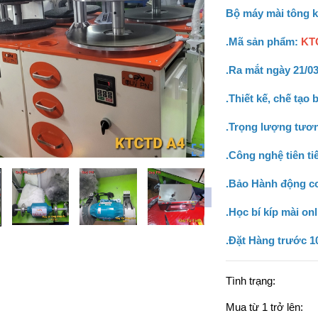
Bộ máy mài tông 
.Mã sản phẩm:
KT
.Ra mắt ngày 21/03
.Thiết kế, chế tạo
.Trọng lượng tươ
.Công nghệ tiên tiế
.Bảo Hành động cơ 
.Học bí kíp mài onl
.Đặt Hàng trước 1
Tình trạng:
Mua từ 1 trở lên: