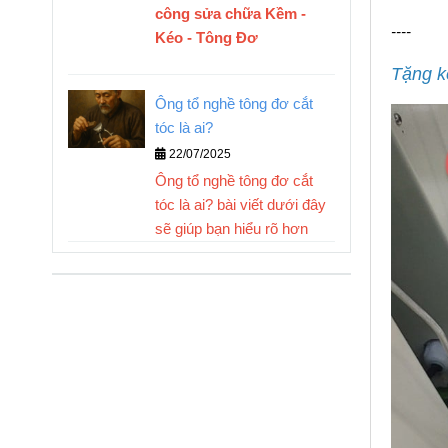
công sửa chữa Kềm -
----
Kéo - Tông Đơ
Tặng k
Ông tổ nghề tông đơ cắt
tóc là ai?
22/07/2025
Ông tổ nghề tông đơ cắt
tóc là ai? bài viết dưới đây
sẽ giúp bạn hiểu rõ hơn