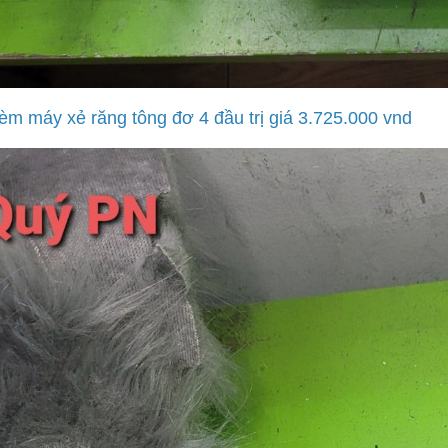
èm máy xẻ răng tông đơ 4 đầu trị giá 3.725.000 vnd