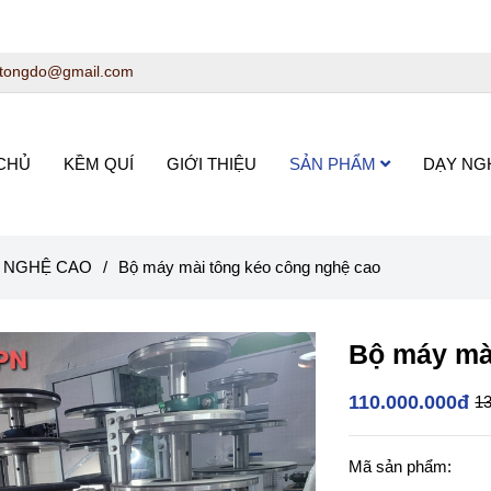
tongdo@gmail.com
CHỦ
KỀM QUÍ
GIỚI THIỆU
SẢN PHẨM
DẠY NG
G NGHỆ CAO
/
Bộ máy mài tông kéo công nghệ cao
Bộ máy mà
110.000.000đ
1
Mã sản phẩm: