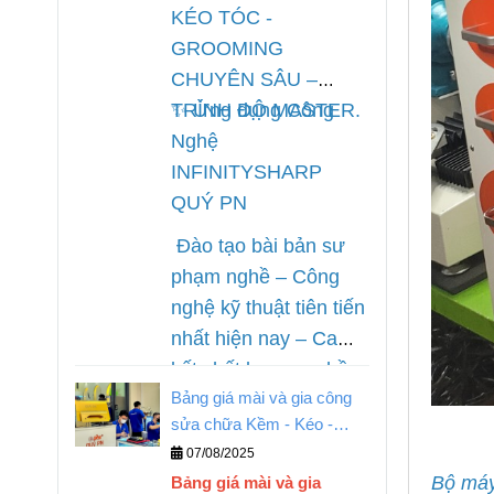
nhất hiện nay, chế độ
KÉO TÓC -
bảo hành uy tín tại
GROOMING
Quý PN.
CHUYÊN SÂU –
TRÌNH ĐỘ MASTER.
✨
Ứng dụng Công
Nghệ
INFINITYSHARP
QUÝ PN
Đào tạo bài bản sư
phạm nghề – Công
nghệ kỹ thuật tiên tiến
nhất hiện nay – Cam
kết chất lượng nghề.
Bảng giá mài và gia công
sửa chữa Kềm - Kéo -
Tông Đơ
07/08/2025
Bộ máy 
Bảng giá mài và gia