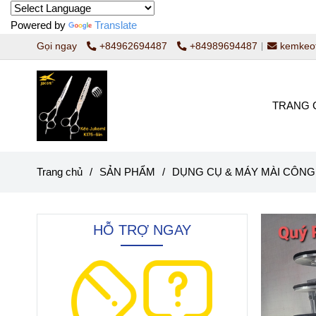
Powered by
Translate
Gọi ngay
+84962694487
+84989694487
kemkeo
TRANG 
Trang chủ
/
SẢN PHẨM
/
DỤNG CỤ & MÁY MÀI CÔN
HỖ TRỢ NGAY