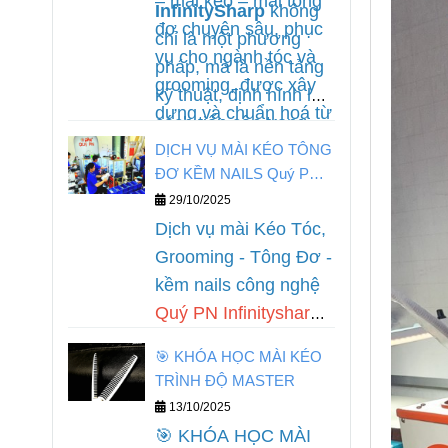
– mài kéo – mài tông
InfinitySharp
không
đơ chuyên sâu, phục
chỉ là một phương
vụ cho ngành tóc và
pháp, mà là nền tảng
grooming, được xây
kỹ thuật, định hình lại
dựng và chuẩn hoá từ
cách tiếp cận trong
kinh nghiệm làm nghề
DỊCH VỤ MÀI KÉO TÔNG
nghề phục hồi dụng
thực tế của
Quý PN.
ĐƠ KỀM NAILS Quý PN
cụ cắt chuyên nghiệp.
Infinitysharp
29/10/2025
Dịch vụ mài Kéo Tóc,
Grooming - Tông Đơ -
kềm nails công nghệ
Quý PN Infinitysharp
,
phục hồi theo yêu cầu
🎯 KHÓA HỌC MÀI KÉO
của khách hàng khi
TRÌNH ĐỘ MASTER
đến với đội ngũ kỹ
13/10/2025
thuật chuyên nghiệp
🎯 KHÓA HỌC MÀI