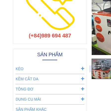
(+84)989 694 487
SẢN PHẨM
KÉO
KỀM CẮT DA
TÔNG ĐƠ
DỤNG CỤ MÀI
SẢN PHẨM KHÁC