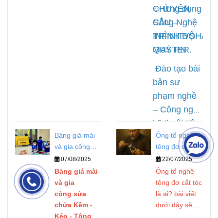
nghiệm làm
kềm nails
CHUYÊN
✨
Ứng dụng
nghiệp.
nghề thực tế
công nghệ
SÂU –
Công Nghệ
của
Quý
Quý PN
TRÌNH ĐỘ
INFINITYSHAR
PN.
Infinitysharp
,
MASTER.
QUÝ PN
phục
Đào tạo bài
hồi theo yêu
bản sư
cầu của
phạm nghề
khách hàng
– Công nghệ
khi
kỹ thuật tiên
đến với đội
Bảng giá mài
Ông tổ nghề
tiến nhất
ngũ kỹ thuật
và gia công
tông đơ cắt tóc
hiện nay –
chuyên
sửa chữa Kềm
là ai?
07/08/2025
22/07/2025
Cam kết
- Kéo - Tông
nghiệp nhất
Bảng giá mài
Ông tổ nghề
chất lượng
Đơ
và gia
tông đơ cắt tóc
hiện nay,
nghề.
công sửa
là ai? bài viết
chế độ bảo
chữa Kềm -
dưới đây sẽ
hành uy tín
Kéo - Tông
giúp bạn hiểu