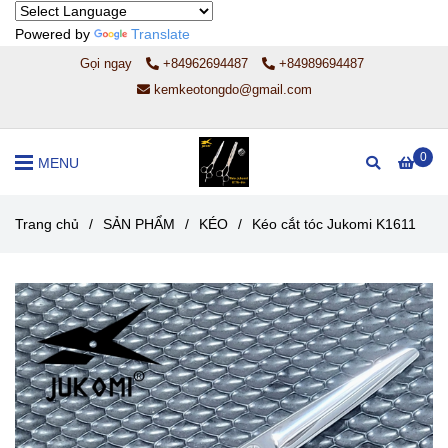
Powered by
Translate
Gọi ngay
+84962694487
+84989694487
kemkeotongdo@gmail.com
0
MENU
Trang chủ
/
SẢN PHẨM
/
KÉO
/
Kéo cắt tóc Jukomi K1611