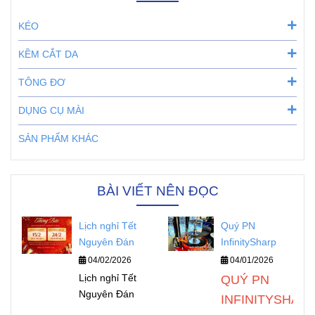
KÉO
KỀM CẮT DA
TÔNG ĐƠ
DỤNG CỤ MÀI
SẢN PHẨM KHÁC
BÀI VIẾT NÊN ĐỌC
Lịch nghỉ Tết
Quý PN
Nguyên Đán
InfinitySharp
04/02/2026
04/01/2026
Lịch nghỉ Tết
QUÝ PN
Nguyên Đán
INFINITYSHAR