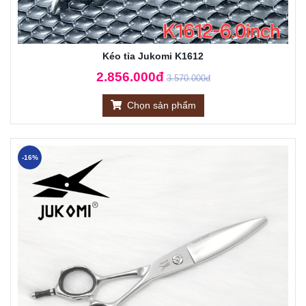
Kéo tỉa Jukomi K1612
2.856.000đ
3.570.000đ
Chọn sản phẩm
-16%