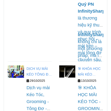
Quý PN
InfinitySharp
là thương
hiệu kỹ thuật
và quy trình
InfinitySharp
phục hồi –
không chỉ là
mài kéo –
một phương
mài tông đơ
pháp, mà là
chuyên sâu,
nền tảng kỹ
phục vụ cho
DỊCH VỤ MÀI
🎯 KHÓA HỌC
thuật, định
ngành tóc và
KÉO TÔNG ĐƠ
MÀI KÉO
hình lại cách
grooming,
KỀM NAILS
TRÌNH ĐỘ
29/10/2025
13/10/2025
tiếp cận
Quý PN
MASTER
được xây
Dịch vụ mài
🎯 KHÓA
trong nghề
Infinitysharp
dựng và
Kéo Tóc,
HỌC MÀI
phục hồi
chuẩn hoá
Grooming -
KÉO TÓC -
dụng cụ cắt
từ kinh
Tông Đơ -
GROOMING
chuyên